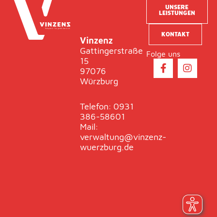
UNSERE
LEISTUNGEN
KONTAKT
Vinzenz
Gattingerstraße
Folge uns
15
F
I
97076
a
n
Würzburg
c
s
e
t
b
a
Telefon: 0931
o
g
386-58601
o
r
Mail:
k
a
verwaltung@vinzenz-
-
m
wuerzburg.de
f