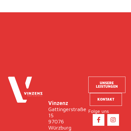
UNSERE
LEISTUNGEN
KONTAKT
Vinzenz
Gattingerstraße
Folge uns
15
F
I
97076
a
n
Würzburg
c
s