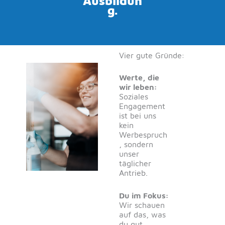
Ausbildun
g.
Vier gute Gründe:
Werte, die
wir leben:
Soziales
Engagement
ist bei uns
kein
Werbespruch
, sondern
unser
täglicher
Antrieb.
Du im Fokus:
Wir schauen
auf das, was
du gut