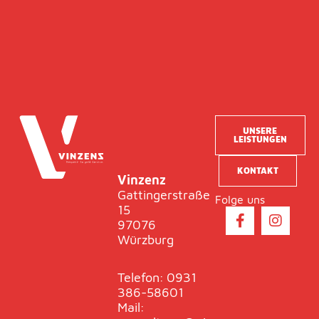
UNSERE
LEISTUNGEN
KONTAKT
Vinzenz
Gattingerstraße
Folge uns
15
F
I
97076
a
n
Würzburg
c
s
e
t
b
a
Telefon: 0931
o
g
386-58601
o
r
Mail:
k
a