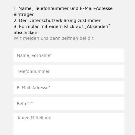
1. Name, Telefonnummer und E-Mail-Adresse
eintragen
2. Der Datenschutzerklärung zustimmen
3. Formular mit einem Klick auf „Absenden“
abschicken.
Wir melden uns dann zeitnah bei dir.
N
a
m
T
e
e
,
l
V
E
e
o
-
f
r
M
o
n
B
a
n
a
e
i
n
m
t
l
u
e
K
r
-
m
*
u
e
A
m
r
f
d
e
z
f
r