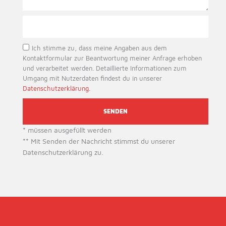
r
e
*
e
M
s
i
s
t
e
t
p
*
Ich stimme zu, dass meine Angaben aus dem
e
r
Kontaktformular zur Beantwortung meiner Anfrage erhoben
i
i
und verarbeitet werden. Detaillierte Informationen zum
l
v
Umgang mit Nutzerdaten findest du in unserer
u
a
Datenschutzerklärung
.
n
c
g
y
SENDEN
* müssen ausgefüllt werden
** Mit Senden der Nachricht stimmst du unserer
Datenschutzerklärung zu.