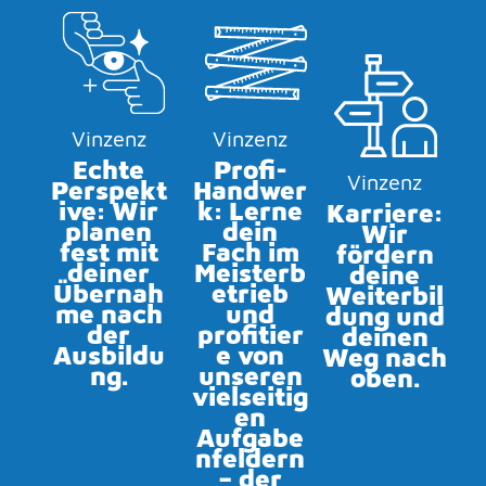
Vinzenz
Vinzenz
Echte
Profi-
Vinzenz
Perspekt
Handwer
ive: Wir
k: Lerne
Karriere:
planen
dein
Wir
fest mit
Fach im
fördern
deiner
Meisterb
deine
Übernah
etrieb
Weiterbil
me nach
und
dung und
der
profitier
deinen
Ausbildu
e von
Weg nach
ng.
unseren
oben.
vielseitig
en
Aufgabe
nfeldern
– der