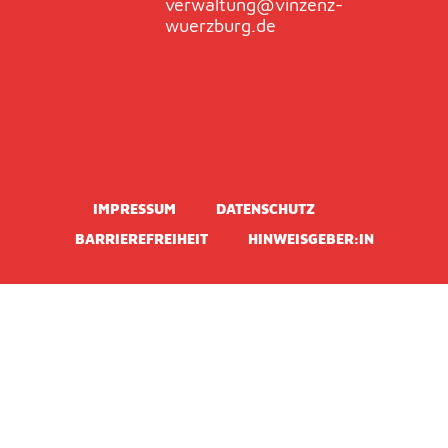
verwaltung@vinzenz-
-
m
wuerzburg.de
f
IMPRESSUM
DATENSCHUTZ
BARRIEREFREIHEIT
HINWEISGEBER:IN