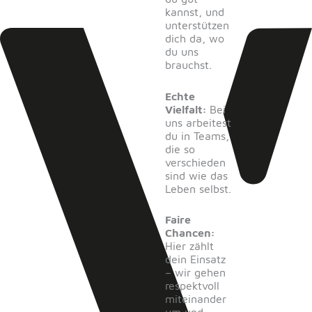
kannst, und
unterstützen
dich da, wo
du uns
brauchst.
Echte
Vielfalt:
Bei
uns arbeitest
du in Teams,
die so
verschieden
sind wie das
Leben selbst.
Faire
Chancen:
Hier zählt
dein Einsatz
– wir gehen
respektvoll
miteinander