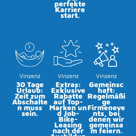
perfekte
Karriere
start.
Vinzenz
Vinzenz
Vinzenz
30 Tage
Extras:
Gemeinsc
Urlaub:
Exklusive
haft:
Zeit zum
Rabatte
Regelmäßi
Abschalte
auf Top-
ge
n muss
Marken un
Firmeneve
sein.
d Job-
nts, bei
Bike-
denen wir
Leasing
gemeinsa
nach der
m feiern.