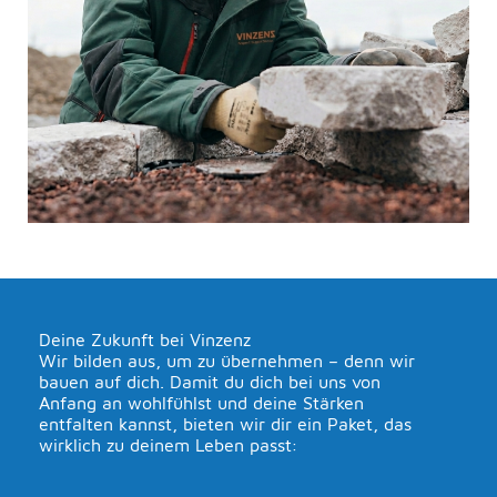
Deine Zukunft bei Vinzenz
Wir bilden aus, um zu übernehmen – denn wir
bauen auf dich. Damit du dich bei uns von
Anfang an wohlfühlst und deine Stärken
entfalten kannst, bieten wir dir ein Paket, das
wirklich zu deinem Leben passt: