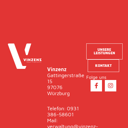
UNSERE
LEISTUNGEN
KONTAKT
Vinzenz
Gattingerstraße
Folge uns
15
F
I
97076
a
n
Würzburg
c
s
e
t
b
a
Telefon: 0931
o
g
386-58601
o
r
Mail:
k
a
verwaltung@vinzenz-