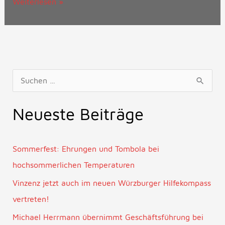
Weiterlesen »
S
u
Neueste Beiträge
c
h
e
Sommerfest: Ehrungen und Tombola bei
n
hochsommerlichen Temperaturen
n
Vinzenz jetzt auch im neuen Würzburger Hilfekompass
a
vertreten!
c
Michael Herrmann übernimmt Geschäftsführung bei