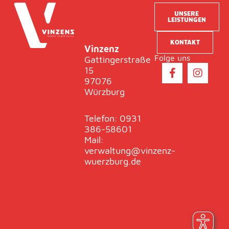
UNSERE
LEISTUNGEN
KONTAKT
Vinzenz
Folge uns
Gattingerstraße
F
I
15
a
n
97076
c
s
Würzburg
e
t
b
a
o
g
Telefon: 0931
o
r
386-58601
k
a
Mail:
-
m
verwaltung@vinzenz-
f
wuerzburg.de