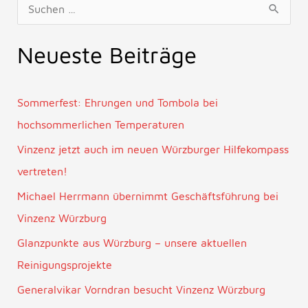
S
u
Neueste Beiträge
c
h
e
Sommerfest: Ehrungen und Tombola bei
n
hochsommerlichen Temperaturen
n
Vinzenz jetzt auch im neuen Würzburger Hilfekompass
a
vertreten!
c
Michael Herrmann übernimmt Geschäftsführung bei
h
Vinzenz Würzburg
:
Glanzpunkte aus Würzburg – unsere aktuellen
Reinigungsprojekte
Generalvikar Vorndran besucht Vinzenz Würzburg