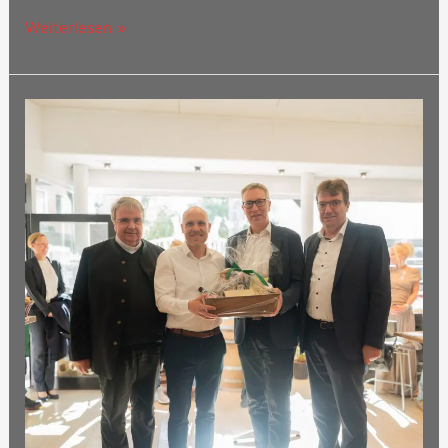
Weiterlesen »
Abschied
von
Christoph
Vogel:
Vom
Inklusions-
Experten
zum
Landrat