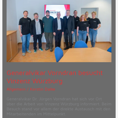
besucht
Vinzenz
Würzburg
Generalvikar Vorndran besucht
Vinzenz Würzburg
Allgemein
/
Kerstin Dalke
Generalvikar Dr. Jürgen Vorndran hat sich vor Ort
über die Arbeit von Vinzenz Würzburg informiert. Beim
Besuch stand vor allem der direkte Austausch mit den
Mitarbeitenden im Mittelpunkt.