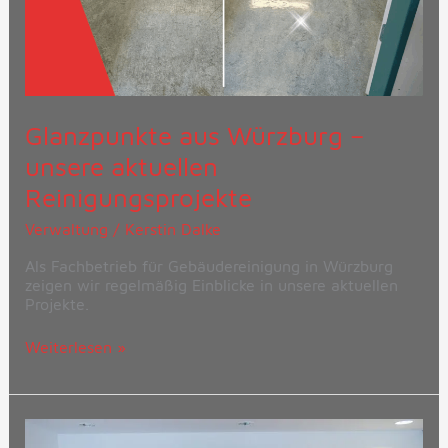
Glanzpunkte aus Würzburg –
unsere aktuellen
Reinigungsprojekte
Verwaltung
/
Kerstin Dalke
Als Fachbetrieb für Gebäudereinigung in Würzburg
zeigen wir regelmäßig Einblicke in unsere aktuellen
Projekte.
Weiterlesen »
Generalvikar
Vorndran