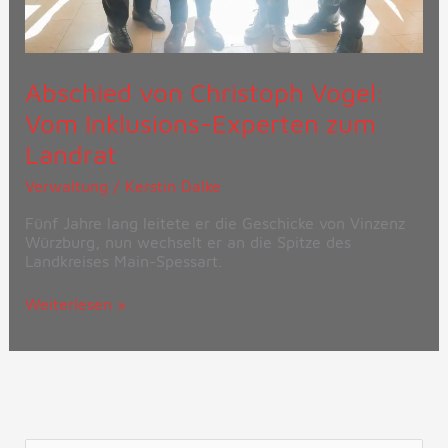
Abschied von Christoph Vogel:
Vom Inklusions-Experten zum
Landrat
Verwaltung
/
Kerstin Dalke
Fünf Jahre lang leitete er die Geschicke von Vinzenz
Würzburg, nun wechselt er an die Spitze des
Landkreises Main-Spessart.
Weiterlesen »