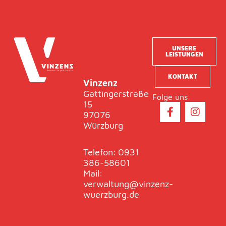
UNSERE
LEISTUNGEN
KONTAKT
Vinzenz
Gattingerstraße
Folge uns
15
F
I
97076
a
n
Würzburg
c
s
e
t
b
a
Telefon: 0931
o
g
386-58601
o
r
Mail:
k
a
verwaltung@vinzenz-
-
m
wuerzburg.de
f