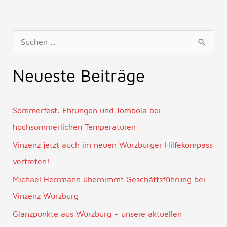
S
u
Neueste Beiträge
c
h
e
Sommerfest: Ehrungen und Tombola bei
n
hochsommerlichen Temperaturen
n
Vinzenz jetzt auch im neuen Würzburger Hilfekompass
a
vertreten!
c
Michael Herrmann übernimmt Geschäftsführung bei
h
Vinzenz Würzburg
:
Glanzpunkte aus Würzburg – unsere aktuellen