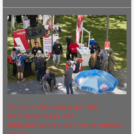
Vinzenz
Würzburg
auf
der
Personalmesse
der
Inklusionsbetriebe
Unterfrankens
2025
Vinzenz Würzburg auf der
Personalmesse der
Inklusionsbetriebe Unterfrankens
2025