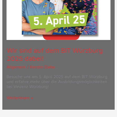
Wir sind auf dem BIT Würzburg
2025 dabei!
Allgemein
/
Kerstin Dalke
Besuche uns am 5. April 2025 auf dem BIT Würzburg
und erfahre mehr über die Ausbildungsmöglichkeiten
bei Vinzenz Würzburg!
Weiterlesen »