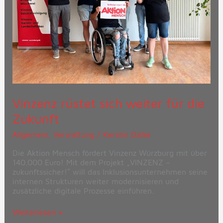
Vinzenz rüstet sich weiter für die
Zukunft
Allgemein
,
Verwaltung
/
Kerstin Dalke
Die Aktion Mensch fördert Vinzenz Würzburg mit über
140.000 Euro! Mit dem Projekt „VINZENZ –
zukunftssicher!“ will das Inklusionsunternehmen seine
internen Strukturen weiter modernisieren und
zusätzliche digitale Prozesse einführen.
Weiterlesen »