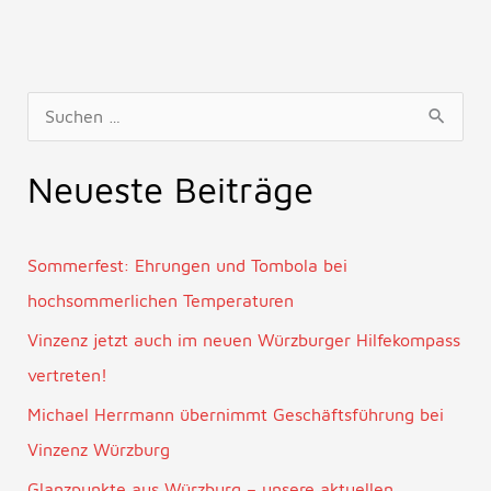
S
u
Neueste Beiträge
c
h
e
Sommerfest: Ehrungen und Tombola bei
n
hochsommerlichen Temperaturen
n
Vinzenz jetzt auch im neuen Würzburger Hilfekompass
a
vertreten!
c
Michael Herrmann übernimmt Geschäftsführung bei
h
Vinzenz Würzburg
:
Glanzpunkte aus Würzburg – unsere aktuellen