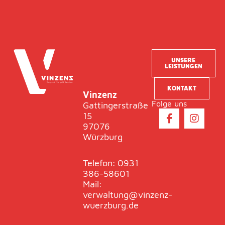
UNSERE
LEISTUNGEN
KONTAKT
Vinzenz
Folge uns
Gattingerstraße
F
I
15
a
n
97076
c
s
Würzburg
e
t
b
a
o
g
Telefon: 0931
o
r
386-58601
k
a
Mail:
-
m
verwaltung@vinzenz-
f
wuerzburg.de