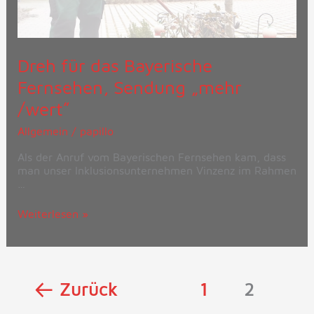
Dreh für das Bayerische
Fernsehen, Sendung „mehr
/wert“
Allgemein
/
papillo
Als der Anruf vom Bayerischen Fernsehen kam, dass
man unser Inklusionsunternehmen Vinzenz im Rahmen
…
Weiterlesen »
←
Zurück
1
2