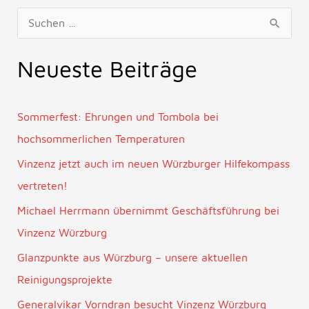
S
u
Neueste Beiträge
c
h
e
Sommerfest: Ehrungen und Tombola bei
n
hochsommerlichen Temperaturen
n
Vinzenz jetzt auch im neuen Würzburger Hilfekompass
a
vertreten!
c
Michael Herrmann übernimmt Geschäftsführung bei
h
Vinzenz Würzburg
:
Glanzpunkte aus Würzburg – unsere aktuellen
Reinigungsprojekte
Generalvikar Vorndran besucht Vinzenz Würzburg