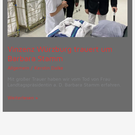
Vinzenz Würzburg trauert um
Barbara Stamm
Allgemein
/
Kerstin Dalke
Mit großer Trauer haben wir vom Tod von Frau
Landtagspräsidentin a. D. Barbara Stamm erfahren.
Weiterlesen »