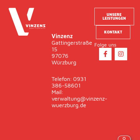
UNSERE
LEISTUNGEN
KONTAKT
Vinzenz
Gattingerstraße
Folge uns
15
F
I
97076
a
n
Würzburg
c
s
e
t
b
a
Telefon: 0931
o
g
386-58601
o
r
Mail:
k
a
verwaltung@vinzenz-
-
m
wuerzburg.de
f